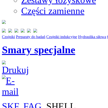
Części zamienne
Czujniki
Preparaty do badań
Czujniki indukcyjne
Hydraulika siłowa
Smary specjalne
SKF
,
FAG
, SHELL ...