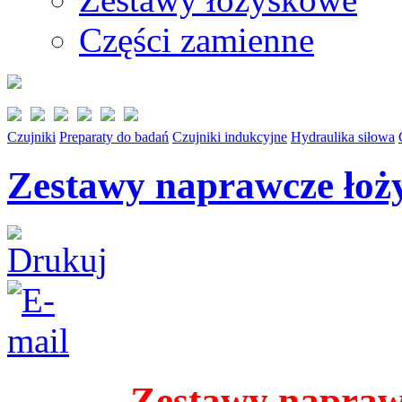
Części zamienne
Czujniki
Preparaty do badań
Czujniki indukcyjne
Hydraulika siłowa
Zestawy naprawcze łoż
Zestawy napraw