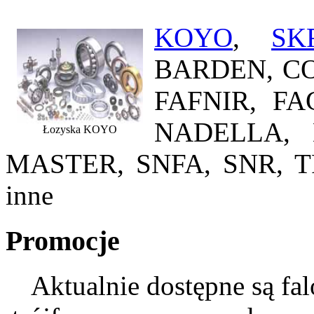
KOYO
,
SK
BARDEN, C
FAFNIR, FA
NADELLA, 
Łozyska KOYO
MASTER, SNFA, SNR, T
inne
Promocje
Aktualnie dostępne są fa