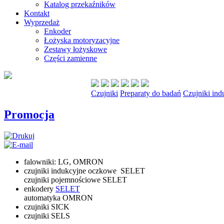
Katalog przekaźników
Kontakt
Wyprzedaż
Enkoder
Łożyska motoryzacyjne
Zestawy łożyskowe
Części zamienne
Czujniki
Preparaty do badań
Czujniki ind
Promocja
falowniki: LG, OMRON
czujniki indukcyjne oczkowe SELET
czujniki pojemnościowe SELET
enkodery
SELET
automatyka OMRON
czujniki SICK
czujniki SELS