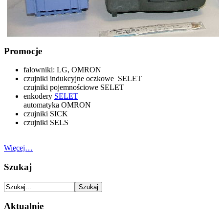
Promocje
falowniki: LG, OMRON
czujniki indukcyjne oczkowe SELET
czujniki pojemnościowe SELET
enkodery
SELET
automatyka OMRON
czujniki SICK
czujniki SELS
Więcej…
Szukaj
Aktualnie