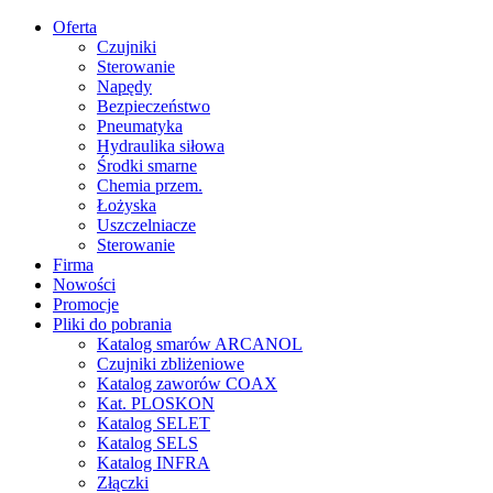
Oferta
Czujniki
Sterowanie
Napędy
Bezpieczeństwo
Pneumatyka
Hydraulika siłowa
Środki smarne
Chemia przem.
Łożyska
Uszczelniacze
Sterowanie
Firma
Nowości
Promocje
Pliki do pobrania
Katalog smarów ARCANOL
Czujniki zbliżeniowe
Katalog zaworów COAX
Kat. PLOSKON
Katalog SELET
Katalog SELS
Katalog INFRA
Złączki