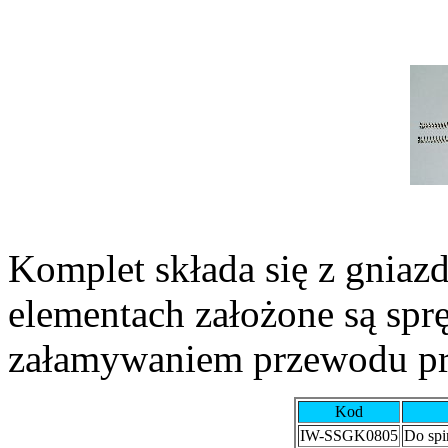
Komplet składa się z gniaz
elementach założone są spr
załamywaniem przewodu pr
Kod
IW-SSGK0805
Do spi