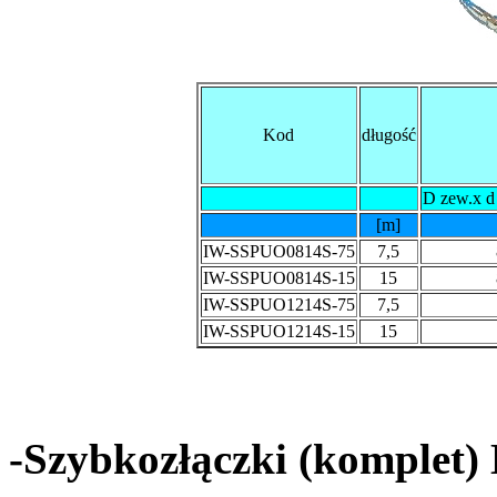
Kod
długość
D zew.x d
[m]
IW-SSPUO0814S-75
7,5
IW-SSPUO0814S-15
15
IW-SSPUO1214S-75
7,5
IW-SSPUO1214S-15
15
-Szybkozłączki (komplet) 