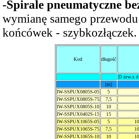
-Spirale pneumatyczne b
wymianę samego przewodu 
końcówek - szybkozłączek.
Kod
długość
D zew.x d
[m]
IW-SSPUX0805S-05
5
IW-SSPUX0805S-75
7,5
IW-SSPUX0805S-10
10
IW-SSPUX0402S-15
15
IW-SSPUX1065S-05
5
10
IW-SSPUX1065S-75
7,5
10
IW-SSPUX1065S-10
10
10