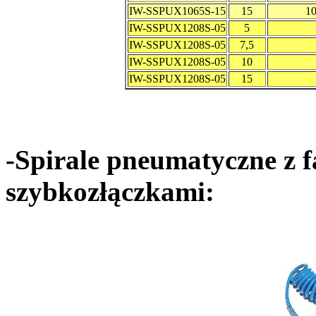
IW-SSPUX1065S-15
15
10
IW-SSPUX1208S-05
5
IW-SSPUX1208S-05
7,5
IW-SSPUX1208S-05
10
IW-SSPUX1208S-05
15
-Spirale pneumatyczne z
szybkozłączkami: