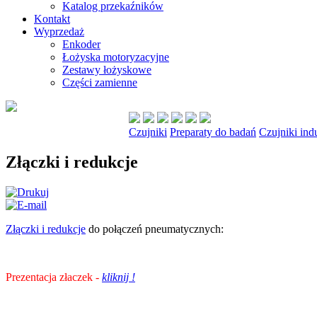
Katalog przekaźników
Kontakt
Wyprzedaż
Enkoder
Łożyska motoryzacyjne
Zestawy łożyskowe
Części zamienne
Czujniki
Preparaty do badań
Czujniki ind
Złączki i redukcje
Złączki i redukcje
do połączeń pneumatycznych:
Prezentacja złaczek
-
kliknij !