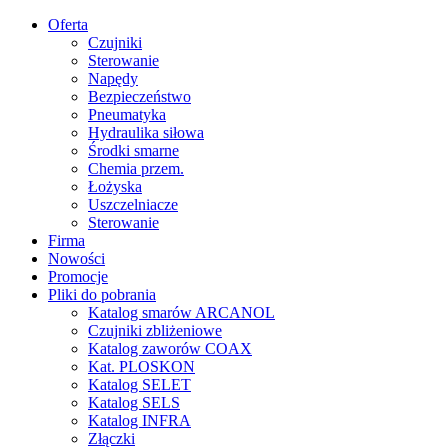
Oferta
Czujniki
Sterowanie
Napędy
Bezpieczeństwo
Pneumatyka
Hydraulika siłowa
Środki smarne
Chemia przem.
Łożyska
Uszczelniacze
Sterowanie
Firma
Nowości
Promocje
Pliki do pobrania
Katalog smarów ARCANOL
Czujniki zbliżeniowe
Katalog zaworów COAX
Kat. PLOSKON
Katalog SELET
Katalog SELS
Katalog INFRA
Złączki